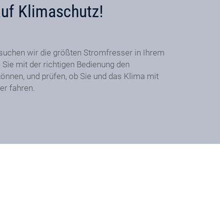
auf Klimaschutz!
suchen wir die größten Stromfresser in Ihrem
 Sie mit der richtigen Bedienung den
önnen, und prüfen, ob Sie und das Klima mit
er fahren.