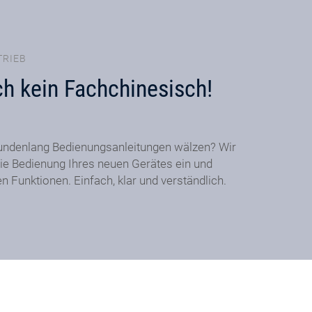
TRIEB
ch kein Fachchinesisch!
undenlang Bedienungsanleitungen wälzen? Wir
ie Bedienung Ihres neuen Gerätes ein und
en Funktionen. Einfach, klar und verständlich.