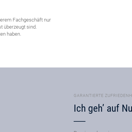
nserem Fachgeschäft nur
t überzeugt sind.
ten haben.
GARANTIERTE ZUFRIEDENH
Ich geh’ auf N