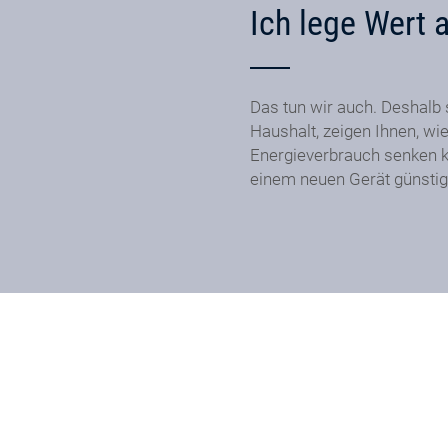
Ich lege Wert 
Das tun wir auch. Deshalb 
Haushalt, zeigen Ihnen, wie
Energieverbrauch senken k
einem neuen Gerät günstig