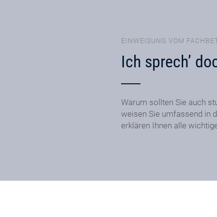
EINWEISUNG VOM FACHBE
Ich sprech’ do
Warum sollten Sie auch st
weisen Sie umfassend in d
erklären Ihnen alle wichtig