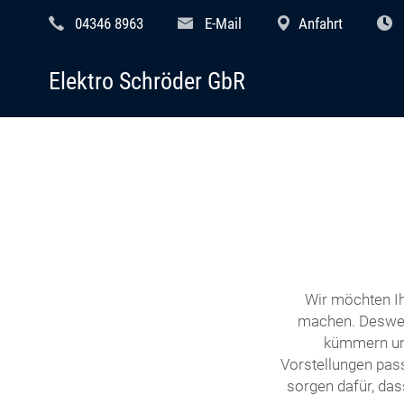
04346 8963
E-Mail
Anfahrt
Elektro Schröder GbR
Wir möchten Ih
machen. Desweg
kümmern uns
Vorstellungen pass
sorgen dafür, das