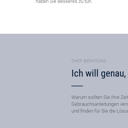
haben Sie Besseres zu tun.
CHEF-BERATUNG
Ich will genau
Warum sollten Sie Ihre Zei
Gebrauchsanleitungen ver
und finden für Sie die Lös