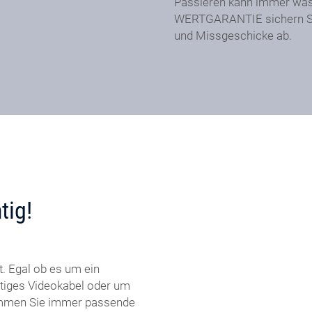
Passieren kann immer was.
WERTGARANTIE sichern Sie
und Missgeschicke ab.
tig!
. Egal ob es um ein
rtiges Videokabel oder um
ommen Sie immer passende